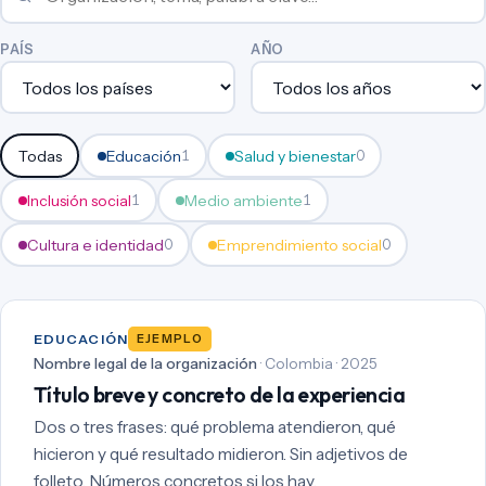
PAÍS
AÑO
Todas
Educación
Salud y bienestar
1
0
Inclusión social
Medio ambiente
1
1
Cultura e identidad
Emprendimiento social
0
0
EDUCACIÓN
EJEMPLO
Nombre legal de la organización
· Colombia · 2025
Título breve y concreto de la experiencia
Dos o tres frases: qué problema atendieron, qué
hicieron y qué resultado midieron. Sin adjetivos de
folleto. Números concretos si los hay.