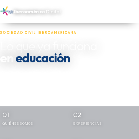
Iberoamérica
Digital
SOCIEDAD CIVIL IBEROAMERICANA
Lo que ya funciona
salud
en
Reunimos las experiencias de las oenegés, fundaciones y actores
independientes que trabajan por los más necesitados de
Iberoamérica — y las dejamos disponibles para quien las necesite
replicar.
01
02
QUIÉNES SOMOS
EXPERIENCIAS