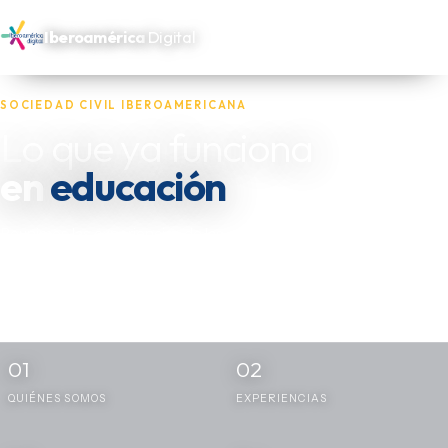
Iberoamérica
Digital
SOCIEDAD CIVIL IBEROAMERICANA
Lo que ya funciona
salud
en
Reunimos las experiencias de las oenegés, fundaciones y actores
independientes que trabajan por los más necesitados de
Iberoamérica — y las dejamos disponibles para quien las necesite
replicar.
01
02
QUIÉNES SOMOS
EXPERIENCIAS