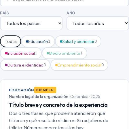
PAÍS
AÑO
Todas
Educación
Salud y bienestar
1
0
Inclusión social
Medio ambiente
1
1
Cultura e identidad
Emprendimiento social
0
0
EDUCACIÓN
EJEMPLO
Nombre legal de la organización
· Colombia · 2025
Título breve y concreto de la experiencia
Dos o tres frases: qué problema atendieron, qué
hicieron y qué resultado midieron. Sin adjetivos de
folleto. Números concretos si los hay.