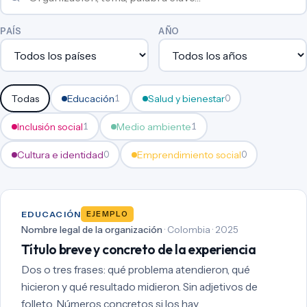
PAÍS
AÑO
Todas
Educación
Salud y bienestar
1
0
Inclusión social
Medio ambiente
1
1
Cultura e identidad
Emprendimiento social
0
0
EDUCACIÓN
EJEMPLO
Nombre legal de la organización
· Colombia · 2025
Título breve y concreto de la experiencia
Dos o tres frases: qué problema atendieron, qué
hicieron y qué resultado midieron. Sin adjetivos de
folleto. Números concretos si los hay.