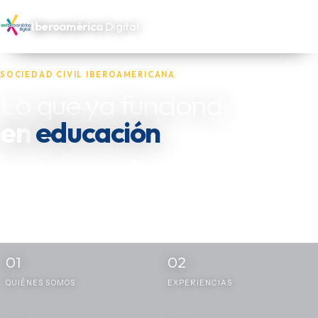
Iberoamérica
Digital
SOCIEDAD CIVIL IBEROAMERICANA
Lo que ya funciona
salud
en
Reunimos las experiencias de las oenegés, fundaciones y actores
independientes que trabajan por los más necesitados de
Iberoamérica — y las dejamos disponibles para quien las necesite
replicar.
01
02
QUIÉNES SOMOS
EXPERIENCIAS