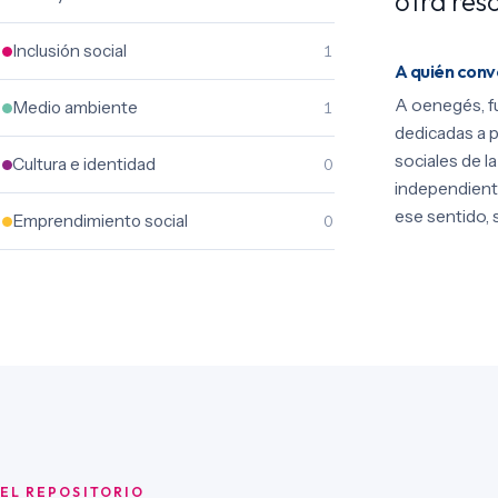
otra reso
Inclusión social
1
A quién con
A oenegés, f
Medio ambiente
1
dedicadas a p
sociales de l
Cultura e identidad
0
independient
ese sentido, 
Emprendimiento social
0
EL REPOSITORIO