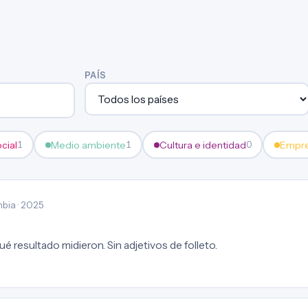
PAÍS
ocial
Medio ambiente
Cultura e identidad
Empre
1
1
0
bia · 2025
é resultado midieron. Sin adjetivos de folleto.