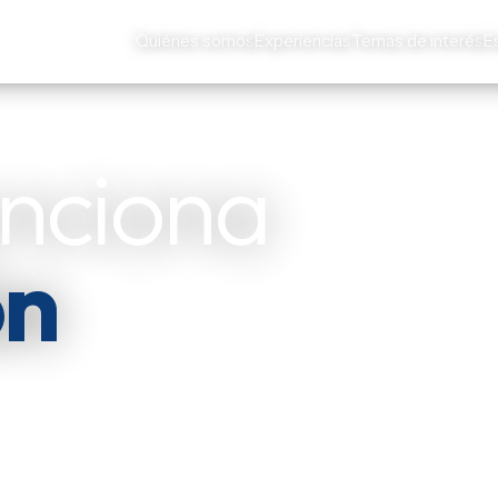
Quiénes somos
Experiencias
Temas de interés
E
unciona
ón
es y actores
s de Iberoamérica — y
ar.