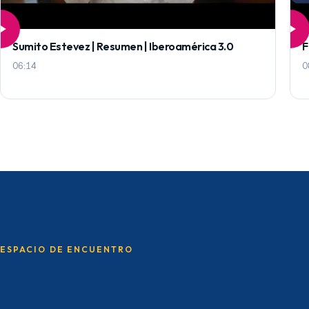
Sumito Estevez | Resumen | Iberoamérica 3.0
F
06:14
0
ESPACIO DE ENCUENTRO
Convocatorias y bitácor