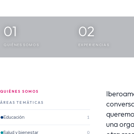
01
02
QUIÉNES SOMOS
EXPERIENCIAS
QUIÉNES SOMOS
Iberoamé
conversa
ÁREAS TEMÁTICAS
queremos
Educación
1
una orga
Salud y bienestar
0