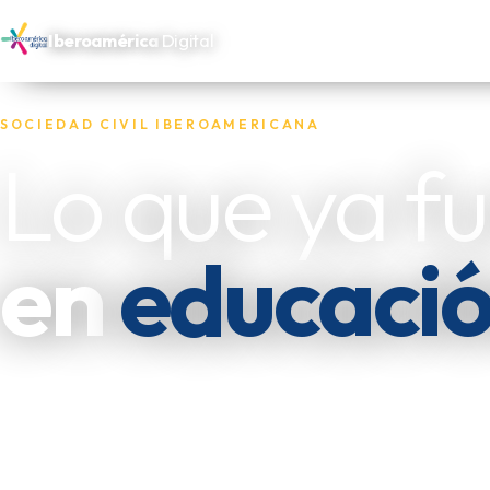
Iberoamérica
Digital
SOCIEDAD CIVIL IBEROAMERICANA
Lo que ya f
en
educaci
Reunimos las experiencias de las oenegés, fundacion
independientes que trabajan por los más necesitado
las dejamos disponibles para quien las necesite replic