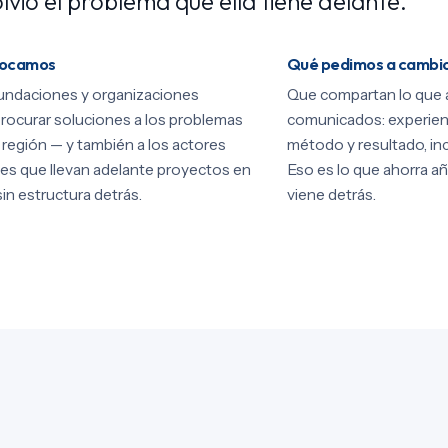
lvió el problema que ella tiene delante.
vocamos
Qué pedimos a cambi
undaciones y organizaciones
Que compartan lo que 
rocurar soluciones a los problemas
comunicados: experien
a región — y también a los actores
método y resultado, inc
es que llevan adelante proyectos en
Eso es lo que ahorra añ
sin estructura detrás.
viene detrás.