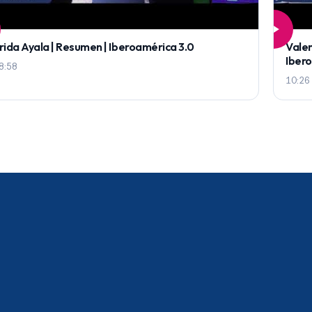
rida Ayala | Resumen | Iberoamérica 3.0
Valen
Iber
8:58
10:26
a