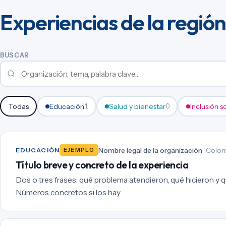
Experiencias de la región
BUSCAR
Todas
Educación
Salud y bienestar
Inclusión s
1
0
Nombre legal de la organización
· Colom
EDUCACIÓN
EJEMPLO
Título breve y concreto de la experiencia
Dos o tres frases: qué problema atendieron, qué hicieron y qu
Números concretos si los hay.