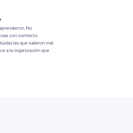
o
aprendieron. No
cias con contexto,
luidas las que salieron mal.
os a la organización que