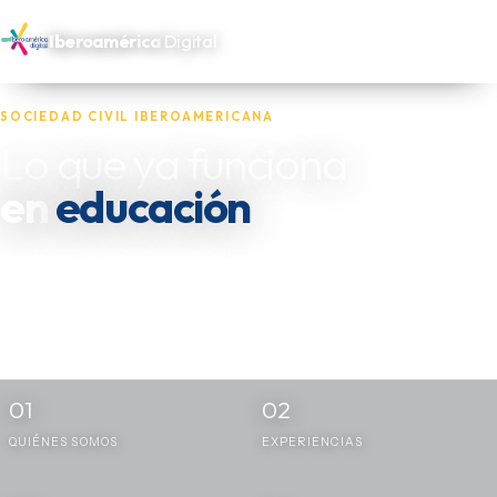
Iberoamérica
Digital
SOCIEDAD CIVIL IBEROAMERICANA
Lo que ya funciona
salud
en
Reunimos las experiencias de las oenegés, fundaciones y actores
independientes que trabajan por los más necesitados de
Iberoamérica — y las dejamos disponibles para quien las necesite
replicar.
01
02
QUIÉNES SOMOS
EXPERIENCIAS