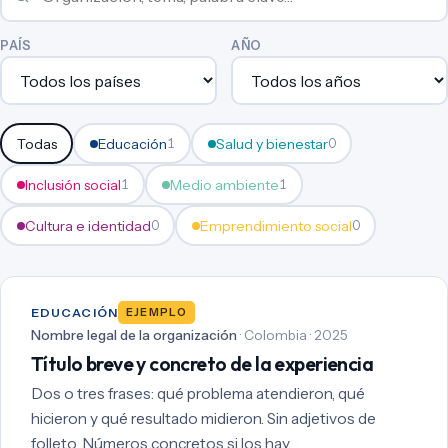
PAÍS
AÑO
Todas
Educación
Salud y bienestar
1
0
Inclusión social
Medio ambiente
1
1
Cultura e identidad
Emprendimiento social
0
0
EDUCACIÓN
EJEMPLO
Nombre legal de la organización
· Colombia · 2025
Título breve y concreto de la experiencia
Dos o tres frases: qué problema atendieron, qué
hicieron y qué resultado midieron. Sin adjetivos de
folleto. Números concretos si los hay.