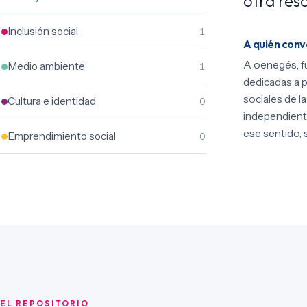
otra reso
Inclusión social
1
A quién con
A oenegés, f
Medio ambiente
1
dedicadas a p
sociales de l
Cultura e identidad
0
independient
ese sentido, 
Emprendimiento social
0
EL REPOSITORIO