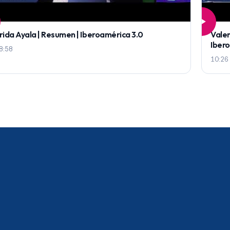
rida Ayala | Resumen | Iberoamérica 3.0
Valen
Iber
8:58
10:26
a