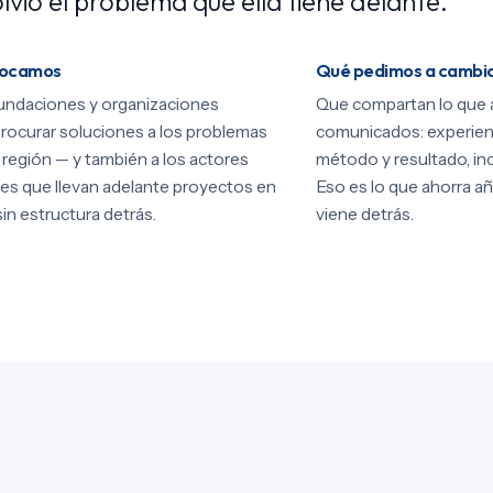
lvió el problema que ella tiene delante.
vocamos
Qué pedimos a cambi
undaciones y organizaciones
Que compartan lo que 
rocurar soluciones a los problemas
comunicados: experien
a región — y también a los actores
método y resultado, inc
es que llevan adelante proyectos en
Eso es lo que ahorra añ
sin estructura detrás.
viene detrás.