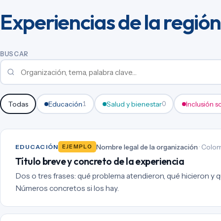
Experiencias de la región
BUSCAR
Todas
Educación
Salud y bienestar
Inclusión s
1
0
Nombre legal de la organización
· Colom
EDUCACIÓN
EJEMPLO
Título breve y concreto de la experiencia
Dos o tres frases: qué problema atendieron, qué hicieron y qu
Números concretos si los hay.