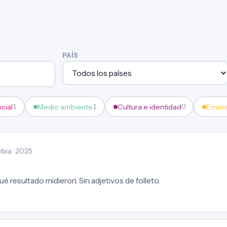
PAÍS
ocial
Medio ambiente
Cultura e identidad
Empre
1
1
0
bia · 2025
é resultado midieron. Sin adjetivos de folleto.