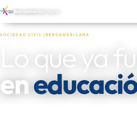
Iberoamérica
Digital
SOCIEDAD CIVIL IBEROAMERICANA
Lo que ya f
en
educaci
Reunimos las experiencias de las oenegés, fundacion
independientes que trabajan por los más necesitado
las dejamos disponibles para quien las necesite replic