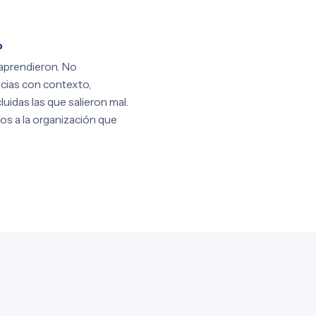
o
aprendieron. No
cias con contexto,
luidas las que salieron mal.
os a la organización que