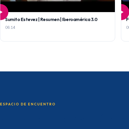
Sumito Estevez | Resumen | Iberoamérica 3.0
F
06:14
0
ESPACIO DE ENCUENTRO
Convocatorias y bitácor