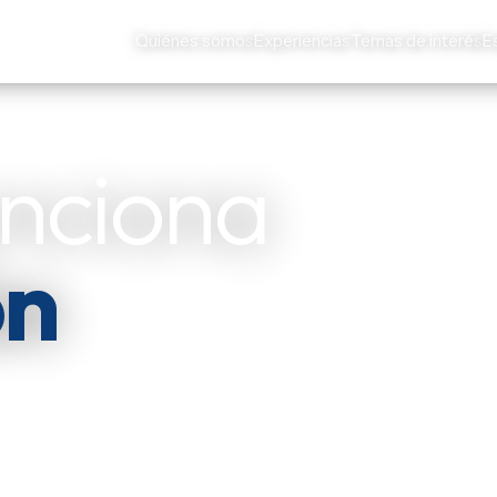
Quiénes somos
Experiencias
Temas de interés
E
unciona
ón
es y actores
s de Iberoamérica — y
ar.