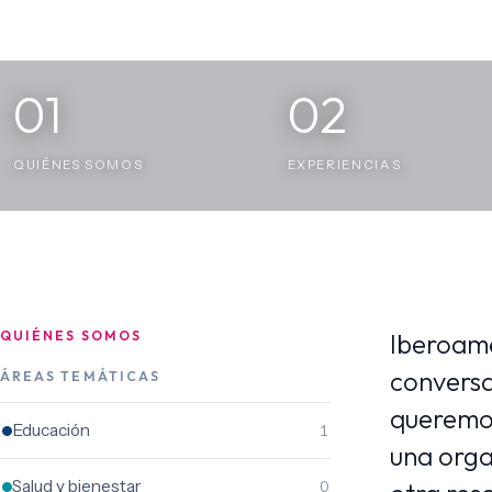
01
02
QUIÉNES SOMOS
EXPERIENCIAS
QUIÉNES SOMOS
Iberoamé
conversa
ÁREAS TEMÁTICAS
queremos
Educación
1
una orga
Salud y bienestar
0