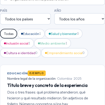
PAÍS
AÑO
Todas
Educación
Salud y bienestar
1
0
Inclusión social
Medio ambiente
1
1
Cultura e identidad
Emprendimiento social
0
0
EDUCACIÓN
EJEMPLO
Nombre legal de la organización
· Colombia · 2025
Título breve y concreto de la experiencia
Dos o tres frases: qué problema atendieron, qué
hicieron y qué resultado midieron. Sin adjetivos de
folleto. Números concretos si los hay.