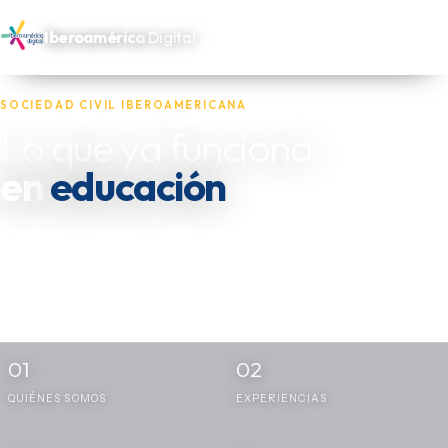
Iberoamérica
Digital
SOCIEDAD CIVIL IBEROAMERICANA
Lo que ya funciona
salud
en
Reunimos las experiencias de las oenegés, fundaciones y actores
independientes que trabajan por los más necesitados de
Iberoamérica — y las dejamos disponibles para quien las necesite
replicar.
01
02
QUIÉNES SOMOS
EXPERIENCIAS