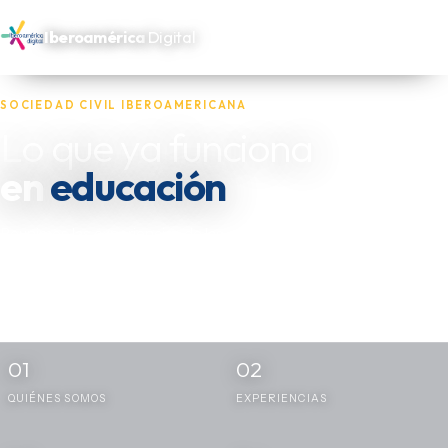
Iberoamérica
Digital
SOCIEDAD CIVIL IBEROAMERICANA
Lo que ya funciona
salud
en
Reunimos las experiencias de las oenegés, fundaciones y actores
independientes que trabajan por los más necesitados de
Iberoamérica — y las dejamos disponibles para quien las necesite
replicar.
01
02
QUIÉNES SOMOS
EXPERIENCIAS