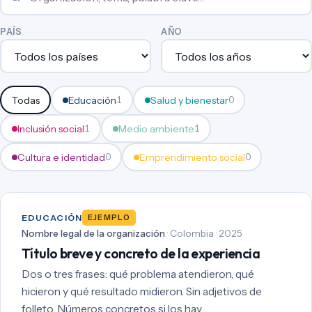
PAÍS
AÑO
Todas
Educación
Salud y bienestar
1
0
Inclusión social
Medio ambiente
1
1
Cultura e identidad
Emprendimiento social
0
0
EDUCACIÓN
EJEMPLO
Nombre legal de la organización
· Colombia · 2025
Título breve y concreto de la experiencia
Dos o tres frases: qué problema atendieron, qué
hicieron y qué resultado midieron. Sin adjetivos de
folleto. Números concretos si los hay.