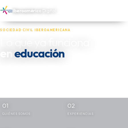
Iberoamérica
Digital
SOCIEDAD CIVIL IBEROAMERICANA
Lo que ya funciona
en
salud
Reunimos las experiencias de las oenegés, fundaciones y actores
independientes que trabajan por los más necesitados de
Iberoamérica — y las dejamos disponibles para quien las necesite
replicar.
01
02
QUIÉNES SOMOS
EXPERIENCIAS