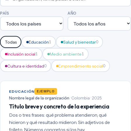
PAÍS
AÑO
Todas
Educación
Salud y bienestar
1
0
Inclusión social
Medio ambiente
1
1
Cultura e identidad
Emprendimiento social
0
0
EDUCACIÓN
EJEMPLO
Nombre legal de la organización
· Colombia · 2025
Título breve y concreto de la experiencia
Dos o tres frases: qué problema atendieron, qué
hicieron y qué resultado midieron. Sin adjetivos de
folleto. Números concretos si los hay.