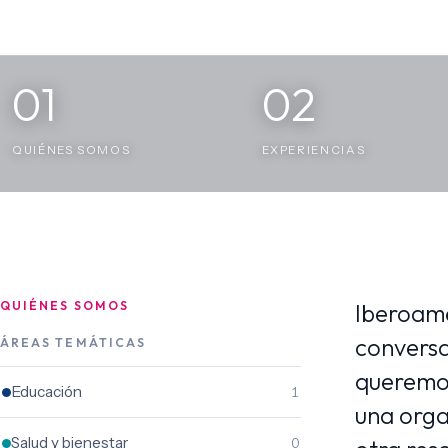
01
02
QUIÉNES SOMOS
EXPERIENCIAS
QUIÉNES SOMOS
Iberoamé
conversa
ÁREAS TEMÁTICAS
queremos
Educación
1
una orga
Salud y bienestar
0