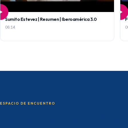
Sumito Estevez | Resumen | Iberoamérica 3.0
F
06:14
0
ESPACIO DE ENCUENTRO
Convocatorias y bitácor