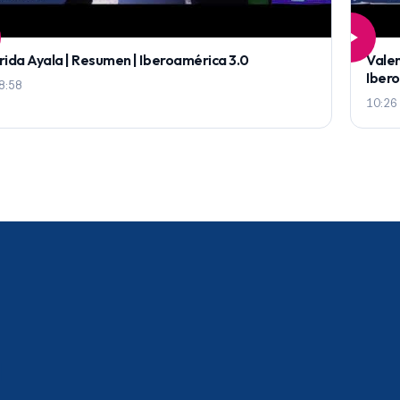
rida Ayala | Resumen | Iberoamérica 3.0
Valen
Iber
8:58
10:26
a