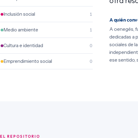
otra reso
Inclusión social
1
A quién con
A oenegés, f
Medio ambiente
1
dedicadas a p
sociales de l
Cultura e identidad
0
independient
ese sentido, 
Emprendimiento social
0
EL REPOSITORIO