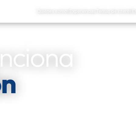
Quiénes somos
Experiencias
Temas de interés
E
unciona
ón
es y actores
s de Iberoamérica — y
ar.