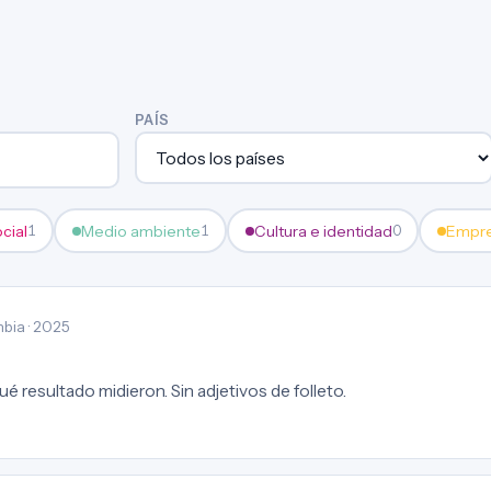
PAÍS
ocial
Medio ambiente
Cultura e identidad
Empre
1
1
0
bia · 2025
é resultado midieron. Sin adjetivos de folleto.