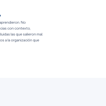
o
aprendieron. No
cias con contexto,
luidas las que salieron mal.
os a la organización que