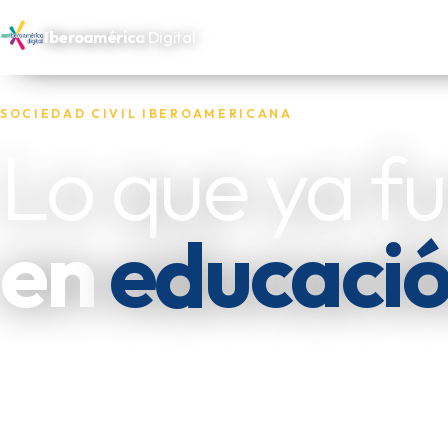
Iberoamérica
Digital
SOCIEDAD CIVIL IBEROAMERICANA
Lo que ya f
en
educaci
Reunimos las experiencias de las oenegés, fundacion
independientes que trabajan por los más necesitado
las dejamos disponibles para quien las necesite replic