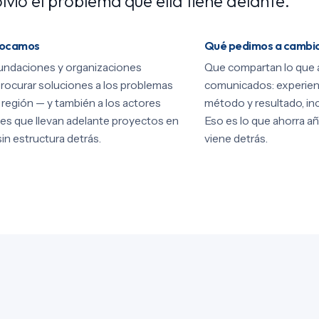
lvió el problema que ella tiene delante.
vocamos
Qué pedimos a cambi
undaciones y organizaciones
Que compartan lo que 
rocurar soluciones a los problemas
comunicados: experien
a región — y también a los actores
método y resultado, inc
es que llevan adelante proyectos en
Eso es lo que ahorra añ
sin estructura detrás.
viene detrás.