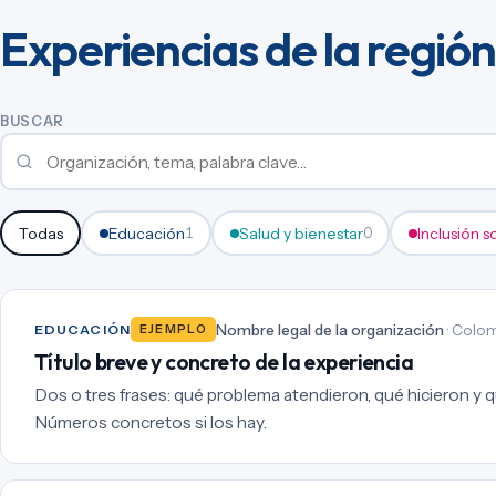
Experiencias de la región
BUSCAR
Todas
Educación
Salud y bienestar
Inclusión s
1
0
Nombre legal de la organización
· Colom
EDUCACIÓN
EJEMPLO
Título breve y concreto de la experiencia
Dos o tres frases: qué problema atendieron, qué hicieron y qu
Números concretos si los hay.