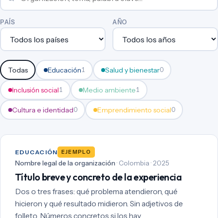
PAÍS
AÑO
Todas
Educación
Salud y bienestar
1
0
Inclusión social
Medio ambiente
1
1
Cultura e identidad
Emprendimiento social
0
0
EDUCACIÓN
EJEMPLO
Nombre legal de la organización
· Colombia · 2025
Título breve y concreto de la experiencia
Dos o tres frases: qué problema atendieron, qué
hicieron y qué resultado midieron. Sin adjetivos de
folleto. Números concretos si los hay.