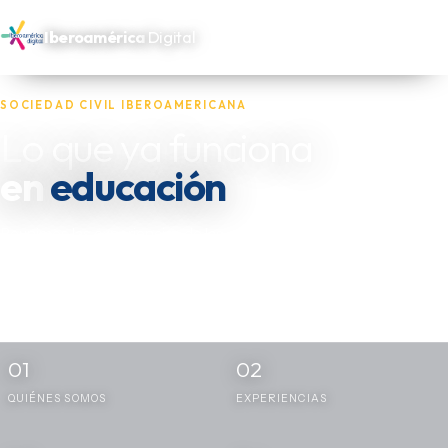
Iberoamérica
Digital
SOCIEDAD CIVIL IBEROAMERICANA
Lo que ya funciona
en
salud
Reunimos las experiencias de las oenegés, fundaciones y actores
independientes que trabajan por los más necesitados de
Iberoamérica — y las dejamos disponibles para quien las necesite
replicar.
01
02
QUIÉNES SOMOS
EXPERIENCIAS