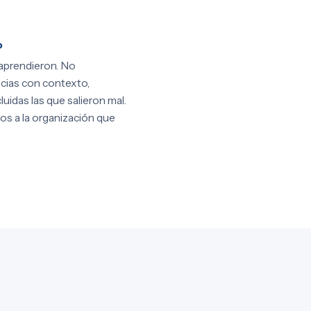
o
aprendieron. No
cias con contexto,
luidas las que salieron mal.
os a la organización que