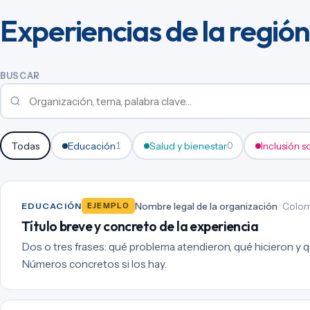
Experiencias de la región
BUSCAR
Todas
Educación
Salud y bienestar
Inclusión s
1
0
Nombre legal de la organización
· Colom
EDUCACIÓN
EJEMPLO
Título breve y concreto de la experiencia
Dos o tres frases: qué problema atendieron, qué hicieron y qu
Números concretos si los hay.