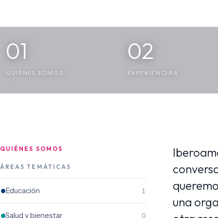
01
02
QUIÉNES SOMOS
EXPERIENCIAS
QUIÉNES SOMOS
Iberoamé
conversa
ÁREAS TEMÁTICAS
queremos
Educación
1
una orga
Salud y bienestar
0