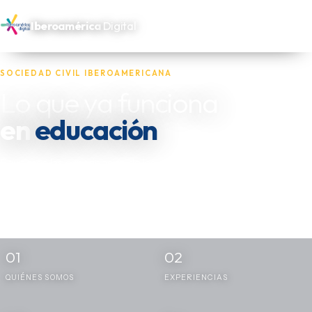
Iberoamérica
Digital
SOCIEDAD CIVIL IBEROAMERICANA
Lo que ya funciona
salud
en
Reunimos las experiencias de las oenegés, fundaciones y actores
independientes que trabajan por los más necesitados de
Iberoamérica — y las dejamos disponibles para quien las necesite
replicar.
01
02
QUIÉNES SOMOS
EXPERIENCIAS