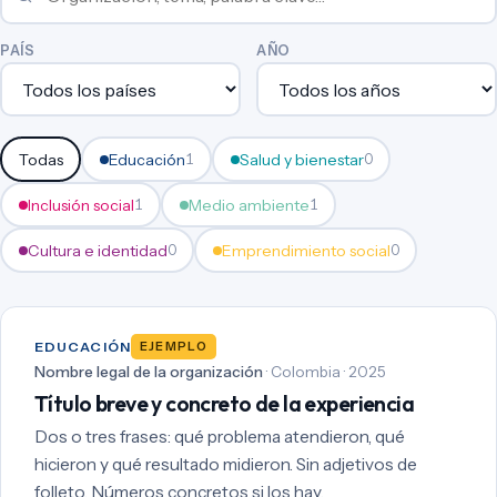
PAÍS
AÑO
Todas
Educación
Salud y bienestar
1
0
Inclusión social
Medio ambiente
1
1
Cultura e identidad
Emprendimiento social
0
0
EDUCACIÓN
EJEMPLO
Nombre legal de la organización
· Colombia · 2025
Título breve y concreto de la experiencia
Dos o tres frases: qué problema atendieron, qué
hicieron y qué resultado midieron. Sin adjetivos de
folleto. Números concretos si los hay.