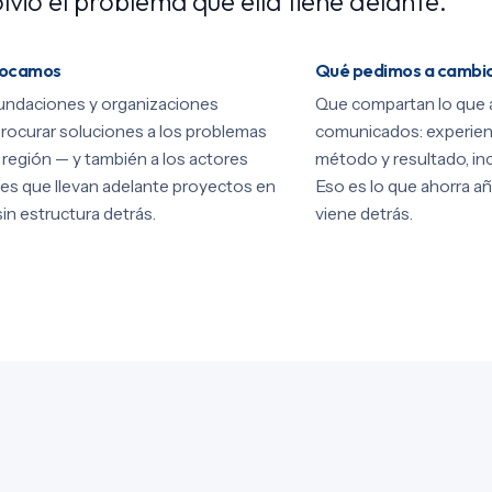
lvió el problema que ella tiene delante.
vocamos
Qué pedimos a cambi
undaciones y organizaciones
Que compartan lo que 
rocurar soluciones a los problemas
comunicados: experien
a región — y también a los actores
método y resultado, inc
es que llevan adelante proyectos en
Eso es lo que ahorra añ
sin estructura detrás.
viene detrás.