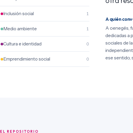
otra reso
Inclusión social
1
A quién con
A oenegés, f
Medio ambiente
1
dedicadas a p
sociales de l
Cultura e identidad
0
independient
ese sentido, 
Emprendimiento social
0
EL REPOSITORIO