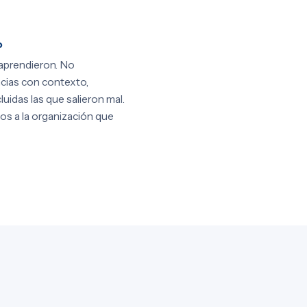
o
aprendieron. No
cias con contexto,
luidas las que salieron mal.
os a la organización que