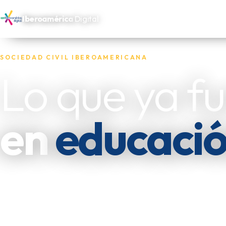
Iberoamérica
Digital
SOCIEDAD CIVIL IBEROAMERICANA
Lo que ya f
en
educaci
Reunimos las experiencias de las oenegés, fundacion
independientes que trabajan por los más necesitado
las dejamos disponibles para quien las necesite replic