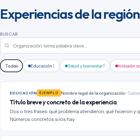
Experiencias de la región
BUSCAR
Todas
Educación
Salud y bienestar
Inclusión s
1
0
Nombre legal de la organización
· Colom
EDUCACIÓN
EJEMPLO
Título breve y concreto de la experiencia
Dos o tres frases: qué problema atendieron, qué hicieron y qu
Números concretos si los hay.