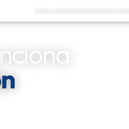
Quiénes somos
Experiencias
Temas de interés
E
unciona
ón
es y actores
s de Iberoamérica — y
ar.