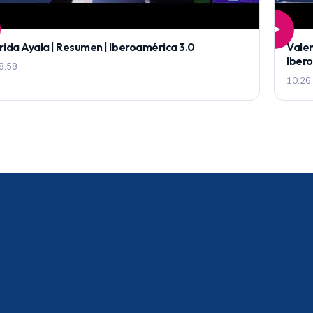
rida Ayala | Resumen | Iberoamérica 3.0
Valen
Iber
8:58
10:26
a