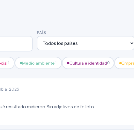
PAÍS
ocial
Medio ambiente
Cultura e identidad
Empre
1
1
0
bia · 2025
é resultado midieron. Sin adjetivos de folleto.