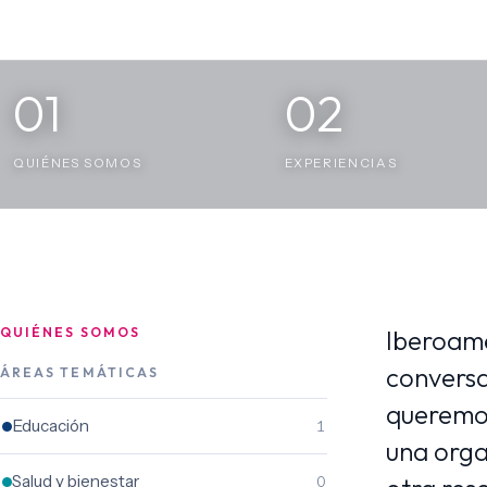
01
02
QUIÉNES SOMOS
EXPERIENCIAS
QUIÉNES SOMOS
Iberoamé
conversa
ÁREAS TEMÁTICAS
queremos
Educación
1
una orga
Salud y bienestar
0