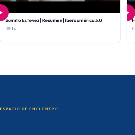
Sumito Estevez | Resumen | Iberoamérica 3.0
F
06:14
0
ESPACIO DE ENCUENTRO
Convocatorias y bitácor