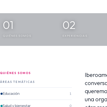
01
02
QUIÉNES SOMOS
EXPERIENCIAS
QUIÉNES SOMOS
Iberoamé
conversa
ÁREAS TEMÁTICAS
queremos
Educación
1
una orga
Salud y bienestar
0