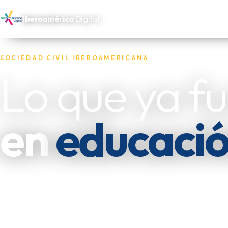
Iberoamérica
Digital
SOCIEDAD CIVIL IBEROAMERICANA
Lo que ya f
en
educaci
Reunimos las experiencias de las oenegés, fundacion
independientes que trabajan por los más necesitado
las dejamos disponibles para quien las necesite replic