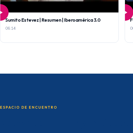
Sumito Estevez | Resumen | Iberoamérica 3.0
F
06:14
0
ESPACIO DE ENCUENTRO
Convocatorias y bitácor