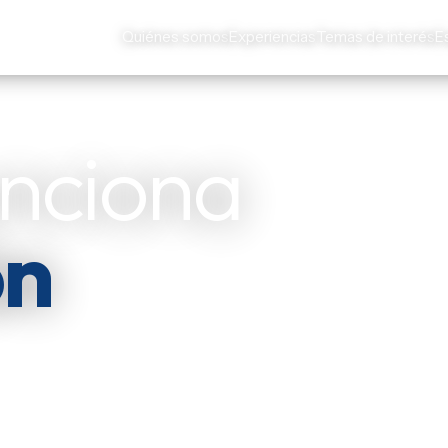
Quiénes somos
Experiencias
Temas de interés
E
unciona
ón
es y actores
s de Iberoamérica — y
ar.