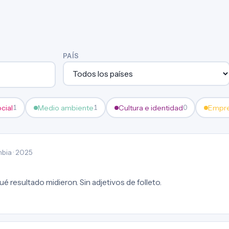
PAÍS
ocial
Medio ambiente
Cultura e identidad
Empre
1
1
0
bia · 2025
é resultado midieron. Sin adjetivos de folleto.