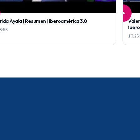
rida Ayala | Resumen | Iberoamérica 3.0
Valen
Iber
8:58
10:26
a