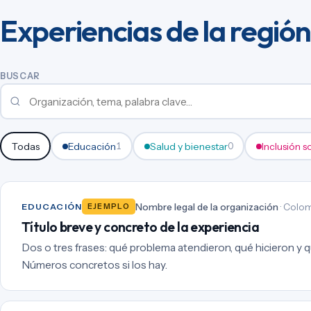
Experiencias de la región
BUSCAR
Todas
Educación
Salud y bienestar
Inclusión s
1
0
Nombre legal de la organización
· Colom
EDUCACIÓN
EJEMPLO
Título breve y concreto de la experiencia
Dos o tres frases: qué problema atendieron, qué hicieron y qu
Números concretos si los hay.