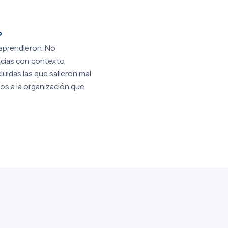
o
aprendieron. No
cias con contexto,
luidas las que salieron mal.
os a la organización que