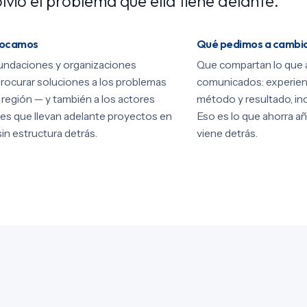
lvió el problema que ella tiene delante.
vocamos
Qué pedimos a cambi
undaciones y organizaciones
Que compartan lo que 
rocurar soluciones a los problemas
comunicados: experien
a región — y también a los actores
método y resultado, inc
es que llevan adelante proyectos en
Eso es lo que ahorra añ
sin estructura detrás.
viene detrás.