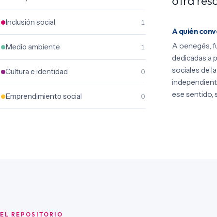
otra reso
Inclusión social
1
A quién con
A oenegés, f
Medio ambiente
1
dedicadas a p
sociales de l
Cultura e identidad
0
independient
ese sentido, 
Emprendimiento social
0
EL REPOSITORIO